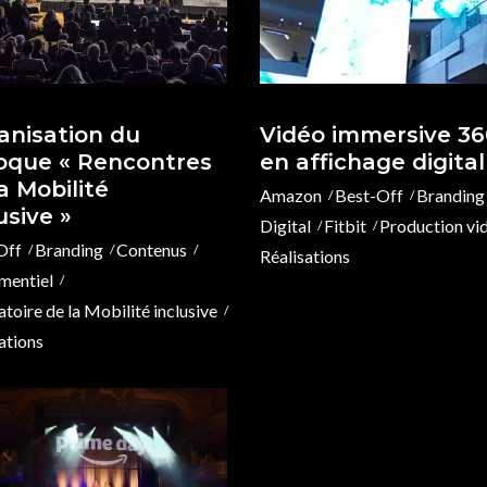
anisation du
Vidéo immersive 36
loque « Rencontres
en affichage digital
a Mobilité
Amazon
Best-Off
Branding
usive »
Digital
Fitbit
Production vi
Off
Branding
Contenus
Réalisations
mentiel
toire de la Mobilité inclusive
ations