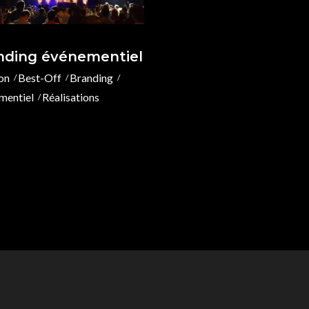
nding événementiel
on
Best-Off
Branding
mentiel
Réalisations